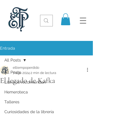
Entrada
All Posts
eltiempoperdido
All Posts
7 ago 2024
2 min de lectura
El legado de Kafka
Libreros recomiendan
Hemeroteca
Talleres
Curiosidades de la librería