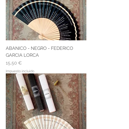
ABANICO - NEGRO - FEDERICO
GARCIA LORCA
Precio
15,50 €
Impuesto incluido