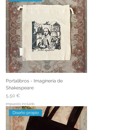
Portalibros - Imagineria de
Shakespeare
Precio
5,50 €
Impuesto incluido
Diseño propio