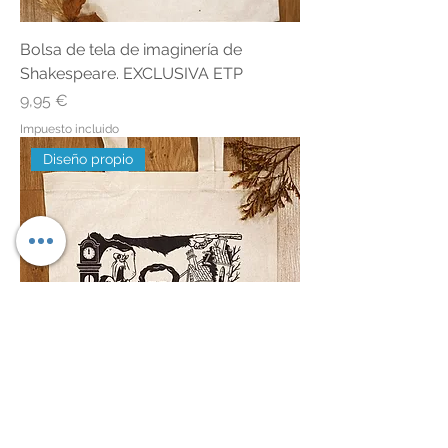
Bolsa de tela de imaginería de
Shakespeare. EXCLUSIVA ETP
Precio
9,95 €
Impuesto incluido
Diseño propio
Bolsa de tela de imaginería de Poe.