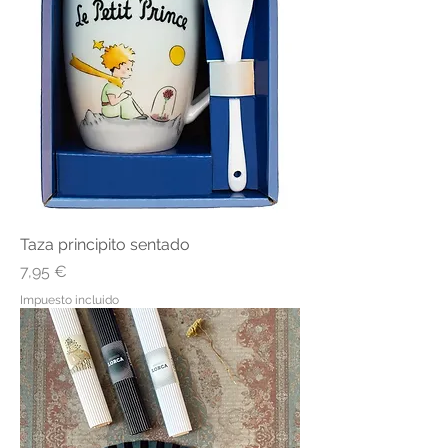
Taza principito sentado
Precio
7,95 €
Impuesto incluido