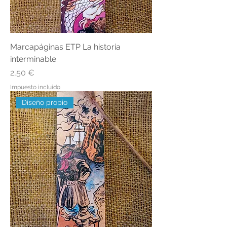
Marcapáginas ETP La historia
interminable
Precio
2,50 €
Impuesto incluido
Diseño propio