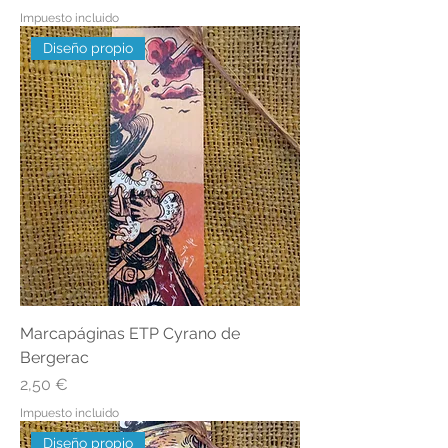
Impuesto incluido
Diseño propio
Marcapáginas ETP Cyrano de
Bergerac
Precio
2,50 €
Impuesto incluido
Diseño propio