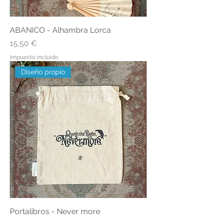
ABANICO - Alhambra Lorca
Precio
15,50 €
Impuesto incluido
Diseño propio
Portalibros - Never more