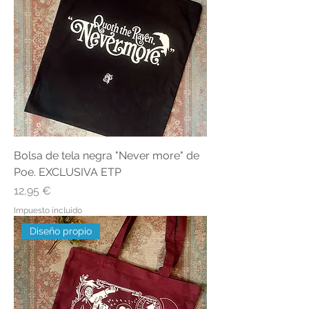
Bolsa de tela negra "Never more" de
Poe. EXCLUSIVA ETP
Precio
12,95 €
Impuesto incluido
Diseño propio