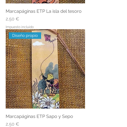
Marcapáginas ETP La isla del tesoro
Precio
2,50 €
Impuesto incluido
Diseño propio
Marcapáginas ETP Sapo y Sepo
Precio
2,50 €