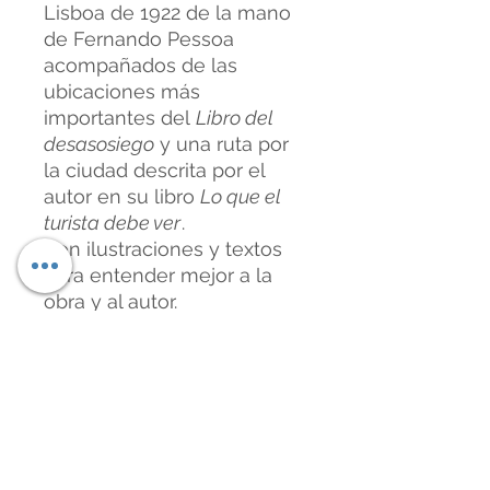
Lisboa de 1922 de la mano
de Fernando Pessoa
acompañados de las
ubicaciones más
importantes del
Libro del
desasosiego
y una ruta por
la ciudad descrita por el
autor en su libro
Lo que el
turista debe ver
.
Con ilustraciones y textos
para entender mejor a la
obra y al autor.
Características:
Desplegable de 70×100
cm
Papel de alta calidad
Cuaderno de viaje
Acceso a un mapa
interactivo con