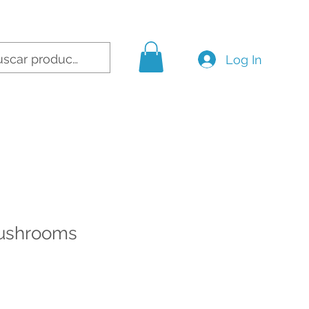
Log In
ushrooms