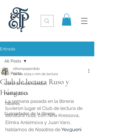
Entrada
All Posts
eltiempoperdido
All Posts
20 feb 2024
1 min de lectura
Club de lectura Ruso y
Libreros recomiendan
Húngaro
Hemeroteca
La semana pasada en la librería 
Talleres
tuvieron lugar el Club de lectura de 
Curiosidades de la librería
literatura rusa, con Nina Kressova, 
Elmira Anisimova y Juan Varo, 
hablamos de 
Nosotros
 de 
Yevgueni 