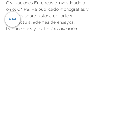
Civilizaciones Europeas e investigadora 
en el CNRS. Ha publicado monografías y 
artículos sobre historia del arte y 
arquitectura, además de ensayos, 
traducciones y teatro. 
La educación 
soviética
, su primera novela, obtuvo en 
Francia el premio revelación de la Société 
des Gens de Lettres.
En esta obra, Medvédkova sitúa al lector 
en el verano de 1980, pocos días antes de 
la inauguración de los Juegos Olímpicos 
de Moscú, marcados por el boicot 
internacional…
Mostrar más
Compartir este evento