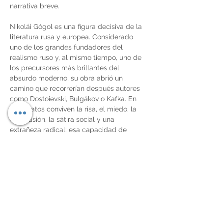
narrativa breve.
Nikolái Gógol es una figura decisiva de la 
literatura rusa y europea. Considerado 
uno de los grandes fundadores del 
realismo ruso y, al mismo tiempo, uno de 
los precursores más brillantes del 
absurdo moderno, su obra abrió un 
camino que recorrerían después autores 
como Dostoievski, Bulgákov o Kafka. En 
sus relatos conviven la risa, el miedo, la 
compasión, la sátira social y una 
extrañeza radical: esa capacidad de 
mostrar que la realidad cotidiana puede 
ser, en el fondo, más fantástica que 
cualquier invención.
Esta edición de 
Páginas de 
Espuma
 permite recorrer toda la 
evolución narrativa de Gógol: desde los 
cuentos de raíz ucraniana, llenos de 