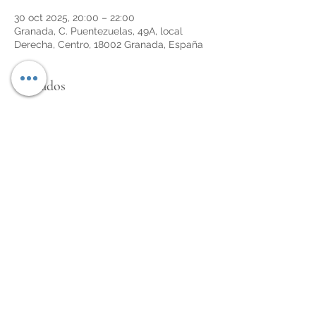
30 oct 2025, 20:00 – 22:00
Granada, C. Puentezuelas, 49A, local
Derecha, Centro, 18002 Granada, España
Invitados
+23 otros invitados
Compartir este evento
info@libreriaeltiempoperdido.com