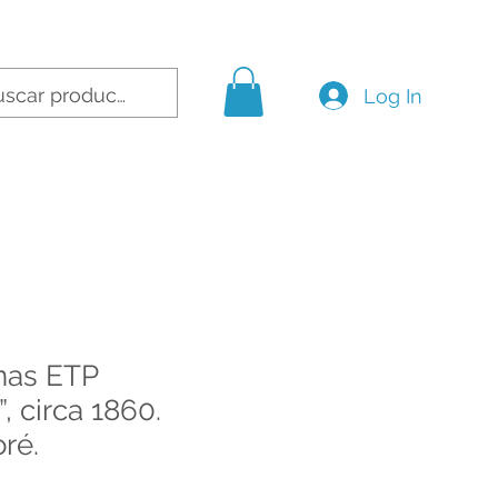
Log In
nas ETP
, circa 1860.
ré.