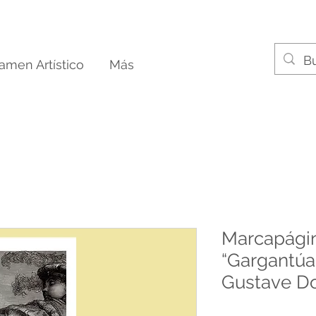
tamen Artístico
Más
Marcapági
“Gargantúa”
Gustave Do