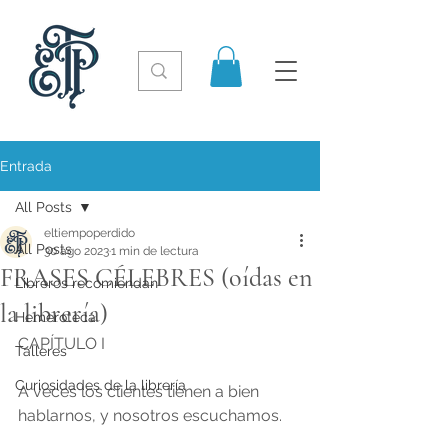
Entrada
All Posts
eltiempoperdido
All Posts
30 ago 2023
1 min de lectura
FRASES CÉLEBRES (oídas en
Libreros recomiendan
la librería)
Hemeroteca
CAPÍTULO I
Talleres
Curiosidades de la librería
A veces los clientes tienen a bien 
hablarnos, y nosotros escuchamos.